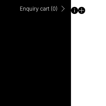
Rouge 750ml
Enquiry cart (
0
)
Domaine Charton
Sazenay Bourgogne
Rouge 750ml