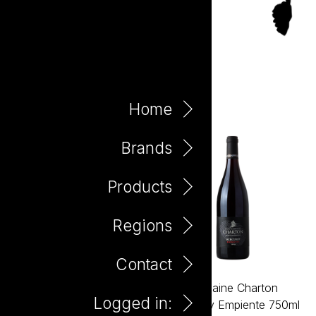
Bourgogne
Home
Brands
Products
Regions
Contact
Domaine Charton
Domaine Charton
Logged in:
Mercurey Clos du Chapitre
Mercurey Empiente 750ml